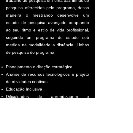
trabalho de pesquisa em uma das linhas de
pesquisa oferecidas pelo programa, dessa
maneira o mestrando desenvolve um
estudo de pesquisa avançado adaptando
ao seu ritmo e estilo de vida profissional,
seguindo um programa de estudo sob
medida na modalidade a distância. Linhas
de pesquisa do programa:
Planejamento e direção estratégica
Análise de recursos tecnológicos e projeto
de atividades criativas
Educação Inclusiva
Dificuldades de aprendizagem e
Interferências pedagógicas
SEMINÁRIOS
Seminário Temático l