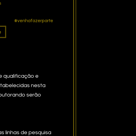
s
#venhafazerparte
e
 qualificação e
tabelecidas nesta
Doutorando serão
s linhas de pesquisa